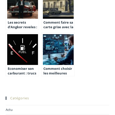
Les secrets
Comment faire sa
d’Angkor reveles :
carte grise avec la
optez pour une
préfecture de
location de
Gironde :
voiture avec
Procédure
chauffeur
simplifiée pour les
véhicules
européens
Economiser son
Comment choisir
carburant : trucs
les meilleures
et astuces
pièces détachées
camion en ligne
pour optimiser
votre flotte
Catégories
Actu