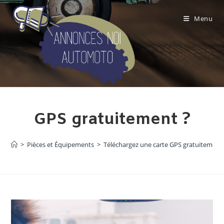
Skip
to
Menu
content
Téléchargez une carte
GPS gratuitement ?
>
Pièces et Équipements
>
Téléchargez une carte GPS gratuitement