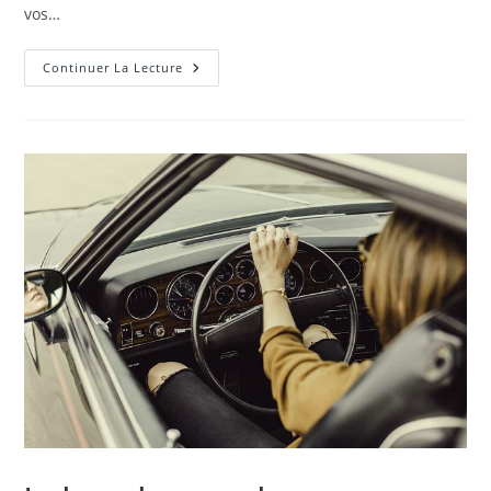
vos…
Conseils
Continuer La Lecture
Pour
Economiser
Sur
La
Location
De
Voiture
En
Vacances