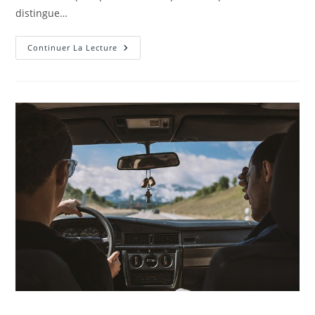
distingue…
Pourquoi
Continuer La Lecture
Opter
Pour
Un
SUV
Urbain
De
SEAT
ARONA
?