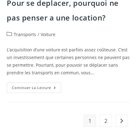
Pour se deplacer, pourquoi ne
pas penser a une location?
Post
Transports
/
Voiture
category:
L’acquisition d’une voiture est parfois assez coûteuse. C’est
un investissement que certaines personnes ne peuvent pas
se permettre. Pourtant, pour pouvoir se déplacer sans
prendre les transports en commun, vous…
Pour
Continuer La Lecture
Se
Deplacer,
Pourquoi
Ne
Pas
Penser
A
1
2
Aller à 
Une
Location?