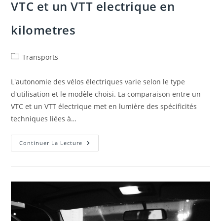
VTC et un VTT electrique en
kilometres
Post
Transports
category:
L'autonomie des vélos électriques varie selon le type
d'utilisation et le modèle choisi. La comparaison entre un
VTC et un VTT électrique met en lumière des spécificités
techniques liées à…
Performance
Continuer La Lecture
Des
Batteries
:
Quelle
Est
La
Difference
Entre
Un
VTC
Et