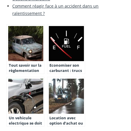
Comment réagir face à un accident dans un
ralentissement ?
Tout savoir sur la
Economiser son
règlementation
carburant : trucs
de l’enlèvement
et astuces
d’épave à
Marseille
Un vehicule
Location avec
electrique se doit
option d’achat ou
d’etre assure !
LOA : les