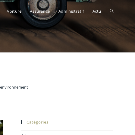
Toggle
Voiture
Assurance
Administratif
Actu
website
que) des courses qui
search
 l’environnement
Catégories