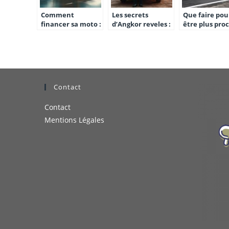
Comment
Les secrets
Que faire pou
financer sa moto :
d’Angkor reveles :
être plus pro
Crédit, LOA ou
optez pour une
des équipes e
leasing, faites le
location de
pilotes dans l
bon choix avec
voiture avec
courses ?
notre simulateur
chauffeur
Contact
Contact
Mentions Légales