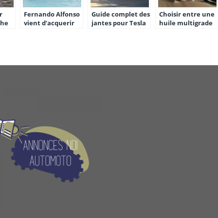
r
Fernando Alfonso
Guide complet des
Choisir entre une
che
vient d’acquerir
jantes pour Tesla
huile multigrade
t
un Yatch de
Model 3 : choix,
et monograde
es
quelques millions
performance et
d’euros
compatibilité
hivernale